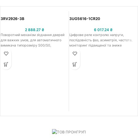
3RV2926-3B
3UG5616-1CR20
2 888.27
₴
6 017.24
₴
Поворотний механізм з’єднання дверей
Цифрове реле контролю напруги,
для важких умов, для автоматичного
послідовність фаз, асиметрія, частота,
вимикача типорозміру S00/S0,
моніторинг підвищеної та зниже