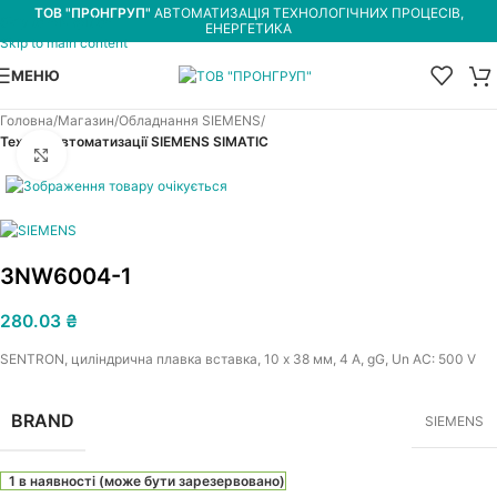
ТОВ "ПРОНГРУП"
АВТОМАТИЗАЦІЯ ТЕХНОЛОГІЧНИХ ПРОЦЕСІВ,
Skip to navigation
ЕНЕРГЕТИКА
Skip to main content
МЕНЮ
Головна
Магазин
Обладнання SIEMENS
Техніка автоматизації SIEMENS SIMATIC
Увеличить
3NW6004-1
280.03
₴
SENTRON, циліндрична плавка вставка, 10 x 38 мм, 4 A, gG, Un AC: 500 V
BRAND
SIEMENS
1 в наявності (може бути зарезервовано)