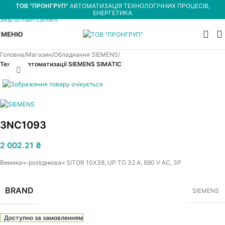
ТОВ "ПРОНГРУП"
АВТОМАТИЗАЦІЯ ТЕХНОЛОГІЧНИХ ПРОЦЕСІВ,
Skip to navigation
ЕНЕРГЕТИКА
Skip to main content
МЕНЮ
Головна
Магазин
Обладнання SIEMENS
Техніка автоматизації SIEMENS SIMATIC
Увеличить
3NC1093
2 002.21
₴
Вимикач-роз’єднювач SITOR 10X38, UP TO 32 A, 690 V AC, 3P
BRAND
SIEMENS
Доступно за замовленням