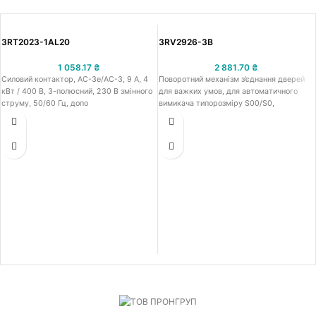
3RT2023-1AL20
3RV2926-3B
1 058.17
₴
2 881.70
₴
Силовий контактор, AC-3e/AC-3, 9 A, 4
Поворотний механізм з’єднання дверей
кВт / 400 В, 3-полюсний, 230 В змінного
для важких умов, для автоматичного
струму, 50/60 Гц, допо
вимикача типорозміру S00/S0,