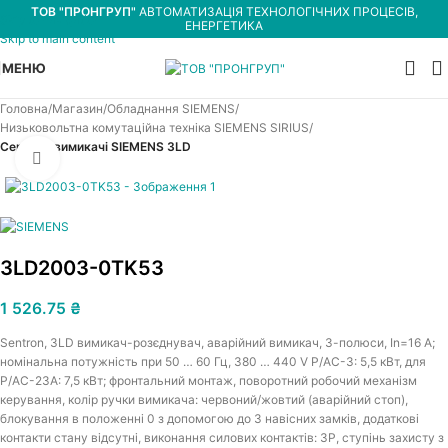
ТОВ "ПРОНГРУП"
АВТОМАТИЗАЦІЯ ТЕХНОЛОГІЧНИХ ПРОЦЕСІВ,
Skip to navigation
ЕНЕРГЕТИКА
Skip to main content
МЕНЮ
Головна
Магазин
Обладнання SIEMENS
Низьковольтна комутаційна техніка SIEMENS SIRIUS
Сервісні вимикачі SIEMENS 3LD
Увеличить
3LD2003-0TK53
1 526.75
₴
Sentron, 3LD вимикач-розєднувач, аварійний вимикач, 3-полюси, In=16 А;
номінальна потужність при 50 … 60 Гц, 380 … 440 V P/AC-3: 5,5 кВт, для
P/AC-23А: 7,5 кВт; фронтальний монтаж, поворотний робочий механізм
керування, колір ручки вимикача: червоний/жовтий (аварійний стоп),
блокування в положенні 0 з допомогою до 3 навісних замків, додаткові
контакти стану відсутні, виконання силових контактів: 3P, ступінь захисту з