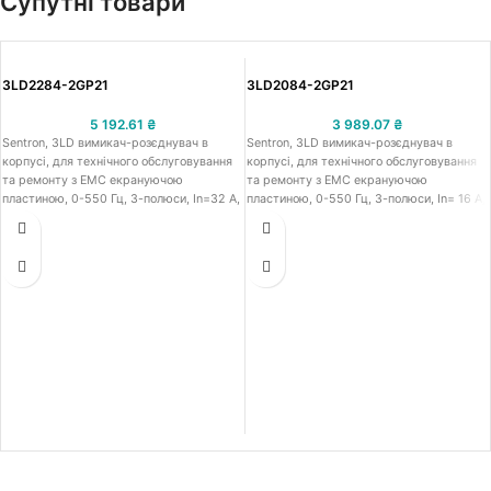
Супутні товари
3LD2284-2GP21
3LD2084-2GP21
5 192.61
₴
3 989.07
₴
Sentron, 3LD вимикач-розєднувач в
Sentron, 3LD вимикач-розєднувач в
корпусі, для технічного обслуговування
корпусі, для технічного обслуговування
та ремонту з ЕМС екрануючою
та ремонту з ЕМС екрануючою
пластиною, 0-550 Гц, 3-полюси, In=32 А,
пластиною, 0-550 Гц, 3-полюси, In= 16 А,
номінальна потужність при 50 ... 60 Гц,
номінальна потужність при 50 ... 60 Гц,
380 ... 440 V P/AC-23A: 11,5 кВт, литий
380 ... 440 V P/AC-23A: 7,5 кВт, литий
пластиковий бокс стійкий до
пластиковий бокс стійкий до
ультрафіолету з підготовкою метричних
ультрафіолету з підготовкою метричних
кабельних вводів, поворотний робочий
кабельних вводів, поворотний робочий
механізм, колір ручки вимикача: чорний,
механізм, колір ручки вимикача: чорний,
ІР65, блокування в положенні 0 з
ІР65, блокування в положенні 0 з
допомогою до 3 навісних замків, базовий
допомогою до 3 навісних замків, базовий
термінал: PE, 1 NO + 1 NC додаткові
термінал: PE, 1 NO + 1 NC додаткові
контакти - спрацювання з
контакти - спрацювання з
випередженням 20-150 мс, виконання
випередженням 20-150 мс, виконання
силових контактів: 3P
силових контактів: 3P