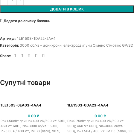
ДОДАТИ В КОШИК
Додати до списку бажань
Артикул:
1LE1503-1DA22-2AA4
Категорія:
3000 об/хв – асинхронні електродвигуни Сіменс Сімотікс GP/SD
Share:
Супутні товари
1LE1503-0EA03-4AA4
1LE1503-0DA23-4AA4
0.00
₴
0.00
₴
Pn=1.50кВт при Un=400 VD/690 VY 50Гц;
Pn=0.75кВт при Un=400 VD/690 VY
460 VY 60Гц, Nn=3000 об/хв - 50Гц,
50Гц; 460 VY 60Гц, Nn=3000 об/хв -
In=3.00A / 400 VY, IM B3 (лапи), 90 S,
50Гц, In=1.56A / 400 VY, IM B3 (лапи), 80