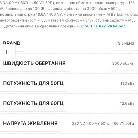
VD/400 VY 50Гц; 460 VY 60Гц, виконання обмоток – клас температури 155
(F) / відповідно до 130 (B), швидкість обертання 3000 об/хв – 50Гц,
номінальний струм 19.6A / 400 VY, монтажне виконання – IM B3 (лапи), клас
енергоефективності – IE3, матеріал корпусу – чугун, ступінь захисту – IP55
✅
Детальний опис та креслення позиції
–
1LE1503-1DA22-2AA4.pdf
BRAND
SIEMENS
ШВИДКІСТЬ ОБЕРТАННЯ
3000 об./хв.
ПОТУЖНІСТЬ ДЛЯ 50ГЦ
11.0 кВт
ПОТУЖНІСТЬ ДЛЯ 60ГЦ
12.6 кВт
НАПРУГА ЖИВЛЕННЯ
230 VD/400 VY 50Гц; 460 VY 60Гц