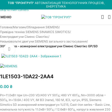
ТОВ "ПРОНГРУП"
АВТОМАТИЗАЦІЯ ТЕХНОЛОГІЧНИХ ПРОЦЕСІВ,
Skip to navigation
ЕНЕРГЕТИКА
Skip to main content
МЕНЮ
Головна
Магазин
Обладнання SIEMENS
Привідна техніка SIEMENS SINAMICS SIMOTICS
Електродвигуни Сіменс Сімотікс
Низьковольтні двигуни SIEMENS загального застосування
3000 об/хв – асинхронні електродвигуни Сіменс Сімотікс GP/SD
Увеличить
1LE1503-1DA22-2AA4
0.00
₴
Pn=11.0кВт при Un=230 VD/400 VY 50Гц; 460 VY 60Гц, Nn=3000 об/хв –
50Гц, In=19.6A / 400 VY, IM B3 (лапи), 160 M, IE3, чугун, IP55, Siemens
Simotics SD асинхронний електродвигун 1LE15, Cast-iron series – Basic Line,
номінальна потужність 11.0кВт 50Гц / 12.6кВт 60Гц, напруга живлення 230