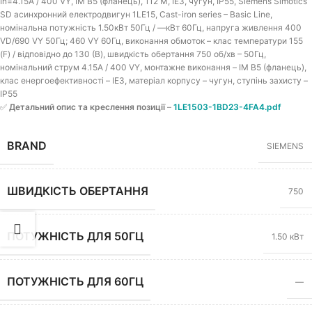
In=4.15A / 400 VY, IM B5 (фланець), 112 M, IE3, чугун, IP55, Siemens Simotics
SD асинхронний електродвигун 1LE15, Cast-iron series – Basic Line,
номінальна потужність 1.50кВт 50Гц / —кВт 60Гц, напруга живлення 400
VD/690 VY 50Гц; 460 VY 60Гц, виконання обмоток – клас температури 155
(F) / відповідно до 130 (B), швидкість обертання 750 об/хв – 50Гц,
номінальний струм 4.15A / 400 VY, монтажне виконання – IM B5 (фланець),
клас енергоефективності – IE3, матеріал корпусу – чугун, ступінь захисту –
IP55
✅
Детальний опис та креслення позиції
–
1LE1503-1BD23-4FA4.pdf
BRAND
SIEMENS
ШВИДКІСТЬ ОБЕРТАННЯ
750
ПОТУЖНІСТЬ ДЛЯ 50ГЦ
1.50 кВт
ПОТУЖНІСТЬ ДЛЯ 60ГЦ
—