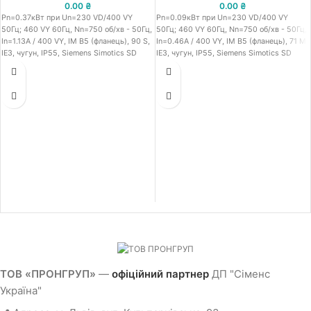
0.00
₴
0.00
₴
Pn=0.37кВт при Un=230 VD/400 VY
Pn=0.09кВт при Un=230 VD/400 VY
50Гц; 460 VY 60Гц, Nn=750 об/хв - 50Гц,
50Гц; 460 VY 60Гц, Nn=750 об/хв - 50Гц,
In=1.13A / 400 VY, IM B5 (фланець), 90 S,
In=0.46A / 400 VY, IM B5 (фланець), 71 M,
IE3, чугун, IP55, Siemens Simotics SD
IE3, чугун, IP55, Siemens Simotics SD
асинхронний електродвигун 1LE15, Cast-
асинхронний електродвигун 1LE15, Cast-
iron series - Basic Line, номінальна
iron series - Basic Line, номінальна
потужність 0.37кВт 50Гц / 0.43кВт 60Гц,
потужність 0.09кВт 50Гц / 0.11кВт 60Гц,
напруга живлення 230 VD/400 VY 50Гц;
напруга живлення 230 VD/400 VY 50Гц;
460 VY 60Гц, виконання обмоток - клас
460 VY 60Гц, виконання обмоток - клас
температури 155 (F) / відповідно до 130
температури 155 (F) / відповідно до 130
(B), швидкість обертання 750 об/хв -
(B), швидкість обертання 750 об/хв -
50Гц, номінальний струм 1.13A / 400 VY,
50Гц, номінальний струм 0.46A / 400 VY,
монтажне виконання - IM B5 (фланець),
монтажне виконання - IM B5 (фланець),
клас енергоефективності - IE3, матеріал
клас енергоефективності - IE3, матеріал
корпусу - чугун, ступінь захисту - IP55
корпусу - чугун, ступінь захисту - IP55
✅
Детальний опис та креслення позиції
✅
Детальний опис та креслення позиції
-
1LE1503-0ED02-2FA4.pdf
-
1LE1503-0CD22-2FA4.pdf
ТОВ «ПРОНГРУП»
—
офіційний партнер
ДП "Сіменс
Україна"