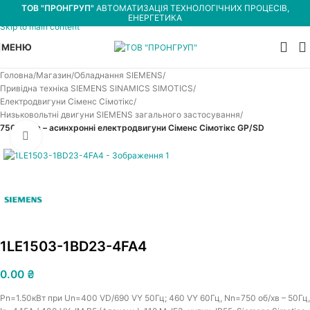
ТОВ "ПРОНГРУП"
АВТОМАТИЗАЦІЯ ТЕХНОЛОГІЧНИХ ПРОЦЕСІВ,
Skip to navigation
ЕНЕРГЕТИКА
Skip to main content
МЕНЮ
Головна
Магазин
Обладнання SIEMENS
Привідна техніка SIEMENS SINAMICS SIMOTICS
Електродвигуни Сіменс Сімотікс
Низьковольтні двигуни SIEMENS загального застосування
750 об/хв – асинхронні електродвигуни Сіменс Сімотікс GP/SD
Увеличить
1LE1503-1BD23-4FA4
0.00
₴
Pn=1.50кВт при Un=400 VD/690 VY 50Гц; 460 VY 60Гц, Nn=750 об/хв – 50Гц,