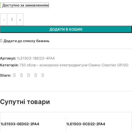
Доступно за замовленням
ДОДАТИ В КОШИК
Додати до списку бажань
Артикул:
1LE1503-1BD23-4FA4
Категорія:
750 об/хв – асинхронні електродвигуни Сіменс Сімотікс GP/SD
Share:
Супутні товари
1LE1503-0ED02-2FA4
1LE1503-0CD22-2FA4