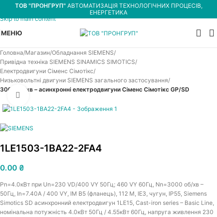
ТОВ "ПРОНГРУП"
АВТОМАТИЗАЦІЯ ТЕХНОЛОГІЧНИХ ПРОЦЕСІВ,
Skip to navigation
ЕНЕРГЕТИКА
Skip to main content
МЕНЮ
Головна
Магазин
Обладнання SIEMENS
Привідна техніка SIEMENS SINAMICS SIMOTICS
Електродвигуни Сіменс Сімотікс
Низьковольтні двигуни SIEMENS загального застосування
3000 об/хв – асинхронні електродвигуни Сіменс Сімотікс GP/SD
Увеличить
1LE1503-1BA22-2FA4
0.00
₴
Pn=4.0кВт при Un=230 VD/400 VY 50Гц; 460 VY 60Гц, Nn=3000 об/хв –
50Гц, In=7.40A / 400 VY, IM B5 (фланець), 112 M, IE3, чугун, IP55, Siemens
Simotics SD асинхронний електродвигун 1LE15, Cast-iron series – Basic Line,
номінальна потужність 4.0кВт 50Гц / 4.55кВт 60Гц, напруга живлення 230