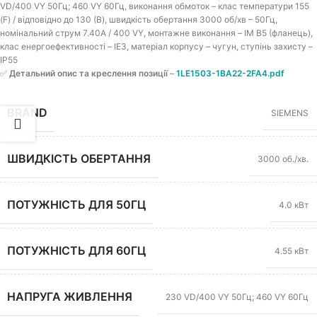
VD/400 VY 50Гц; 460 VY 60Гц, виконання обмоток – клас температури 155
(F) / відповідно до 130 (B), швидкість обертання 3000 об/хв – 50Гц,
номінальний струм 7.40A / 400 VY, монтажне виконання – IM B5 (фланець),
клас енергоефективності – IE3, матеріал корпусу – чугун, ступінь захисту –
IP55
✅
Детальний опис та креслення позиції
–
1LE1503-1BA22-2FA4.pdf
BRAND
SIEMENS
ШВИДКІСТЬ ОБЕРТАННЯ
3000 об./хв.
ПОТУЖНІСТЬ ДЛЯ 50ГЦ
4.0 кВт
ПОТУЖНІСТЬ ДЛЯ 60ГЦ
4.55 кВт
НАПРУГА ЖИВЛЕННЯ
230 VD/400 VY 50Гц; 460 VY 60Гц