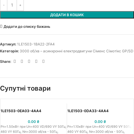
ДОДАТИ В КОШИК
Додати до списку бажань
Артикул:
1LE1503-1BA22-2FA4
Категорія:
3000 об/хв – асинхронні електродвигуни Сіменс Сімотікс GP/SD
Share:
Супутні товари
1LE1503-0EA03-4AA4
1LE1503-0DA33-4AA4
0.00
₴
0.00
₴
Pn=1.50кВт при Un=400 VD/690 VY 50Гц;
Pn=1.10кВт при Un=400 VD/690 VY 50Гц;
460 VY 60Гц, Nn=3000 об/хв - 50Гц,
460 VY 60Гц, Nn=3000 об/хв - 50Гц,