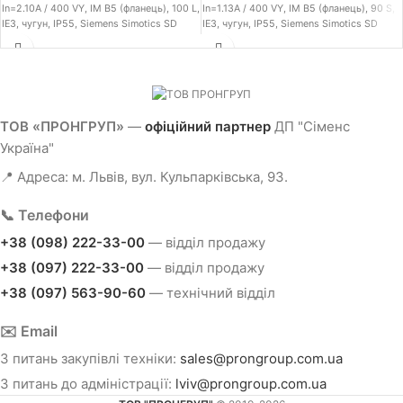
In=2.10A / 400 VY, IM B5 (фланець), 100 L,
In=1.13A / 400 VY, IM B5 (фланець), 90 S,
IE3, чугун, IP55, Siemens Simotics SD
IE3, чугун, IP55, Siemens Simotics SD
асинхронний електродвигун 1LE15, Cast-
асинхронний електродвигун 1LE15, Cast-
iron series - Basic Line, номінальна
iron series - Basic Line, номінальна
потужність 0.75кВт 50Гц / ---кВт 60Гц,
потужність 0.37кВт 50Гц / 0.43кВт 60Гц,
напруга живлення 230 VD/400 VY 50Гц;
напруга живлення 230 VD/400 VY 50Гц;
460 VY 60Гц, виконання обмоток - клас
460 VY 60Гц, виконання обмоток - клас
температури 155 (F) / відповідно до 130
температури 155 (F) / відповідно до 130
ТОВ «ПРОНГРУП»
—
офіційний партнер
ДП "Сіменс
(B), швидкість обертання 750 об/хв -
(B), швидкість обертання 750 об/хв -
Україна"
50Гц, номінальний струм 2.10A / 400 VY,
50Гц, номінальний струм 1.13A / 400 VY,
монтажне виконання - IM B5 (фланець),
монтажне виконання - IM B5 (фланець),
📍 Адреса: м. Львів, вул. Кульпарківська, 93.
клас енергоефективності - IE3, матеріал
клас енергоефективності - IE3, матеріал
корпусу - чугун, ступінь захисту - IP55
корпусу - чугун, ступінь захисту - IP55
✅
Детальний опис та креслення позиції
✅
Детальний опис та креслення позиції
📞 Телефони
-
1LE1503-1AD42-2FA4.pdf
-
1LE1503-0ED02-2FA4.pdf
+38 (098) 222-33-00
— відділ продажу
+38 (097) 222-33-00
— відділ продажу
+38 (097) 563-90-60
— технічний відділ
✉️ Email
З питань закупівлі техніки:
sales@prongroup.com.ua
З питань до адміністрації:
lviv@prongroup.com.ua