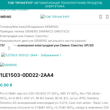
ТОВ "ПРОНГРУП"
АВТОМАТИЗАЦІЯ ТЕХНОЛОГІЧНИХ ПРОЦЕСІВ,
Skip to navigation
ЕНЕРГЕТИКА
Skip to main content
МЕНЮ
Головна
Магазин
Обладнання SIEMENS
Привідна техніка SIEMENS SINAMICS SIMOTICS
Електродвигуни Сіменс Сімотікс
Низьковольтні двигуни SIEMENS загального застосування
750 об/хв – асинхронні електродвигуни Сіменс Сімотікс GP/SD
Увеличить
1LE1503-0DD22-2AA4
0.00
₴
Pn=0.18кВт при Un=230 VD/400 VY 50Гц; 460 VY 60Гц, Nn=750 об/хв –
50Гц, In=0.90A / 400 VY, IM B3 (лапи), 80 M, IE3, чугун, IP55, Siemens
Simotics SD асинхронний електродвигун 1LE15, Cast-iron series – Basic Line,
номінальна потужність 0.18кВт 50Гц / 0.21кВт 60Гц, напруга живлення 230