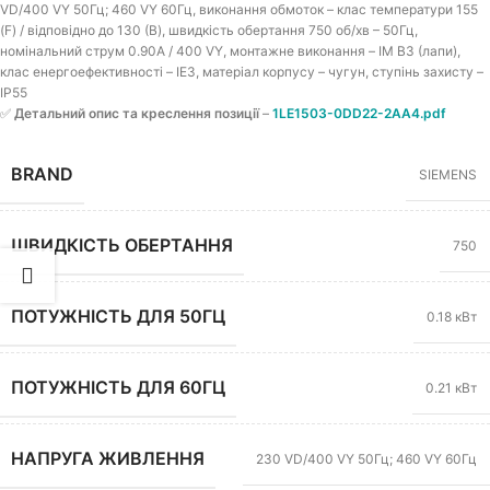
VD/400 VY 50Гц; 460 VY 60Гц, виконання обмоток – клас температури 155
(F) / відповідно до 130 (B), швидкість обертання 750 об/хв – 50Гц,
номінальний струм 0.90A / 400 VY, монтажне виконання – IM B3 (лапи),
клас енергоефективності – IE3, матеріал корпусу – чугун, ступінь захисту –
IP55
✅
Детальний опис та креслення позиції
–
1LE1503-0DD22-2AA4.pdf
BRAND
SIEMENS
ШВИДКІСТЬ ОБЕРТАННЯ
750
ПОТУЖНІСТЬ ДЛЯ 50ГЦ
0.18 кВт
ПОТУЖНІСТЬ ДЛЯ 60ГЦ
0.21 кВт
НАПРУГА ЖИВЛЕННЯ
230 VD/400 VY 50Гц; 460 VY 60Гц