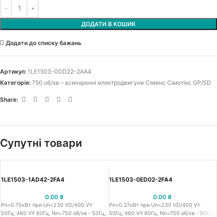
ДОДАТИ В КОШИК
Додати до списку бажань
Артикул:
1LE1503-0DD22-2AA4
Категорія:
750 об/хв – асинхронні електродвигуни Сіменс Сімотікс GP/SD
Share:
Супутні товари
1LE1503-1AD42-2FA4
1LE1503-0ED02-2FA4
0.00
₴
0.00
₴
Pn=0.75кВт при Un=230 VD/400 VY
Pn=0.37кВт при Un=230 VD/400 VY
50Гц; 460 VY 60Гц, Nn=750 об/хв - 50Гц,
50Гц; 460 VY 60Гц, Nn=750 об/хв - 50Гц,