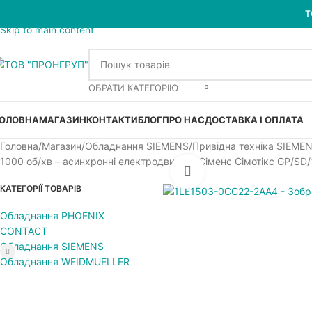
Skip to navigation
Т
Skip to main content
ОБРАТИ КАТЕГОРІЮ
ОЛОВНА
МАГАЗИН
КОНТАКТИ
БЛОГ
ПРО НАС
ДОСТАВКА І ОПЛАТА
Головна
Магазин
Обладнання SIEMENS
Привідна техніка SIEME
1000 об/хв – асинхронні електродвигуни Сіменс Сімотікс GP/SD
Увеличить
КАТЕГОРІЇ ТОВАРІВ
Обладнання PHOENIX
CONTACT
Обладнання SIEMENS
Обладнання WEIDMUELLER