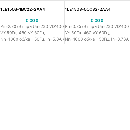
1LE1503-1BC22-2AA4
1LE1503-0CC32-2AA4
0.00
₴
0.00
₴
Pn=2.20кВт при Un=230 VD/400
Pn=0.25кВт при Un=230 VD/400
VY 50Гц; 460 VY 60Гц,
VY 50Гц; 460 VY 60Гц,
Nn=1000 об/хв - 50Гц, In=5.0A /
Nn=1000 об/хв - 50Гц, In=0.76A
400 VY, IM B3 (лапи), 112 M, IE3,
/ 400 VY, IM B3 (лапи), 71 M,
чугун, IP55, Siemens Simotics
IE3, чугун, IP55, Siemens
SD асинхронний електродвигун
Simotics SD асинхронний
1LE15, Cast-iron series - Basic
електродвигун 1LE15, Cast-iron
Line, номінальна потужність
series - Basic Line, номінальна
2.20кВт 50Гц / 2.55кВт 60Гц,
потужність 0.25кВт 50Гц /
напруга живлення 230 VD/400
0.29кВт 60Гц, напруга
VY 50Гц; 460 VY 60Гц,
живлення 230 VD/400 VY 50Гц;
виконання обмоток - клас
460 VY 60Гц, виконання
температури 155 (F) /
обмоток - клас температури
відповідно до 130 (B),
155 (F) / відповідно до 130 (B),
швидкість обертання 1000 об/
швидкість обертання 1000 об/
хв - 50Гц, номінальний струм
хв - 50Гц, номінальний струм
5.0A / 400 VY, монтажне
0.76A / 400 VY, монтажне