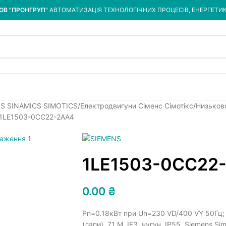
ОВ "ПРОНГРУП"
АВТОМАТИЗАЦІЯ ТЕХНОЛОГІЧНИХ ПРОЦЕСІВ, ЕНЕРГЕТИ
NS SINAMICS SIMOTICS
Електродвигуни Сіменс Сімотікс
Низьков
1LE1503-0CC22-2AA4
1LE1503-0CC22
0.00
₴
Pn=0.18кВт при Un=230 VD/400 VY 50Гц; 
(лапи), 71 M, IE3, чугун, IP55, Siemens S