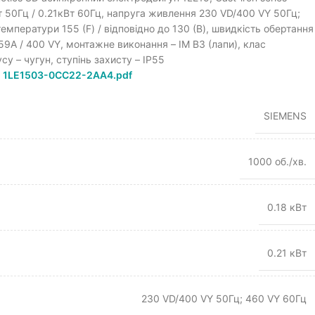
Вт 50Гц / 0.21кВт 60Гц, напруга живлення 230 VD/400 VY 50Гц;
емператури 155 (F) / відповідно до 130 (B), швидкість обертання
59A / 400 VY, монтажне виконання – IM B3 (лапи), клас
су – чугун, ступінь захисту – IP55
–
1LE1503-0CC22-2AA4.pdf
SIEMENS
1000 об./хв.
0.18 кВт
0.21 кВт
230 VD/400 VY 50Гц; 460 VY 60Гц