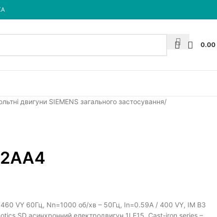
КА
0.00
ольтні двигуни SIEMENS загального застосування
-2AA4
460 VY 60Гц, Nn=1000 об/хв – 50Гц, In=0.59A / 400 VY, IM B3
imotics SD асинхронний електродвигун 1LE15, Cast-iron series –