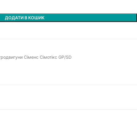
ДОДАТИ В КОШИК
тродвигуни Сіменс Сімотікс GP/SD