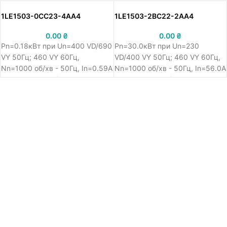
1LE1503-0CC23-4AA4
1LE1503-2BC22-2AA4
0.00
₴
0.00
₴
Pn=0.18кВт при Un=400 VD/690
Pn=30.0кВт при Un=230
VY 50Гц; 460 VY 60Гц,
VD/400 VY 50Гц; 460 VY 60Гц,
Nn=1000 об/хв - 50Гц, In=0.59A
Nn=1000 об/хв - 50Гц, In=56.0A
/ 400 VY, IM B3 (лапи), 71 M,
/ 400 VY, IM B3 (лапи), 225 M,
IE3, чугун, IP55, Siemens
IE3, чугун, IP55, Siemens
Simotics SD асинхронний
Simotics SD асинхронний
електродвигун 1LE15, Cast-iron
електродвигун 1LE15, Cast-iron
series - Basic Line, номінальна
series - Basic Line, номінальна
потужність 0.18кВт 50Гц /
потужність 30.0кВт 50Гц /
0.21кВт 60Гц, напруга
36.0кВт 60Гц, напруга
живлення 400 VD/690 VY 50Гц;
живлення 230 VD/400 VY 50Гц;
460 VY 60Гц, виконання
460 VY 60Гц, виконання
обмоток - клас температури
обмоток - клас температури
155 (F) / відповідно до 130 (B),
155 (F) / відповідно до 130 (B),
швидкість обертання 1000 об/
швидкість обертання 1000 об/
хв - 50Гц, номінальний струм
хв - 50Гц, номінальний струм
0.59A / 400 VY, монтажне
56.0A / 400 VY, монтажне