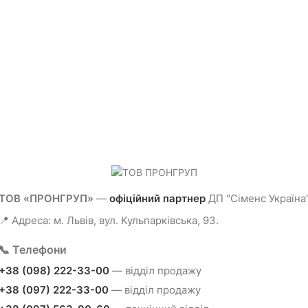
виконання - IM B3 (лапи), клас
виконання - IM B3 (лапи), клас
енергоефективності - IE3,
енергоефективності - IE3,
матеріал корпусу - чугун,
матеріал корпусу - чугун,
ступінь захисту - IP55
ступінь захисту - IP55
✅
Детальний опис та
✅
Детальний опис та
креслення позиції
-
1LE1503-
креслення позиції
-
1LE1503-
1CC32-2AA4.pdf
1CC02-2AA4.pdf
ТОВ «ПРОНГРУП»
—
офіційний партнер
ДП "Сіменс Україна
📍 Адреса: м. Львів, вул. Кульпарківська, 93.
📞 Телефони
+38 (098) 222-33-00
— відділ продажу
+38 (097) 222-33-00
— відділ продажу