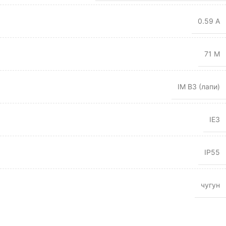
0.59 А
71 M
IM B3 (лапи)
IE3
IP55
чугун