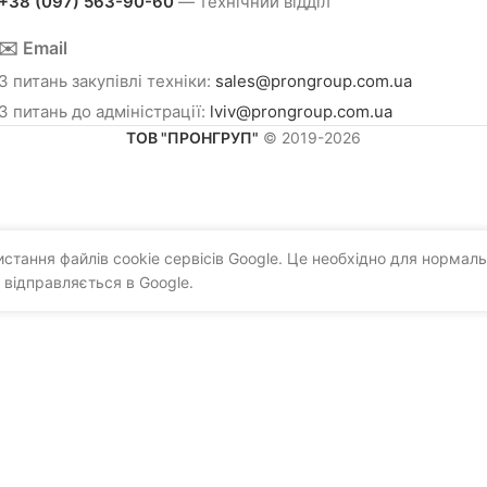
+38 (097) 563-90-60
— технічний відділ
✉️ Email
З питань закупівлі техніки:
sales@prongroup.com.ua
З питань до адміністрації:
lviv@prongroup.com.ua
ТОВ "ПРОНГРУП"
© 2019-2026
тання файлів cookie сервісів Google. Це необхідно для нормаль
 відправляється в Google.