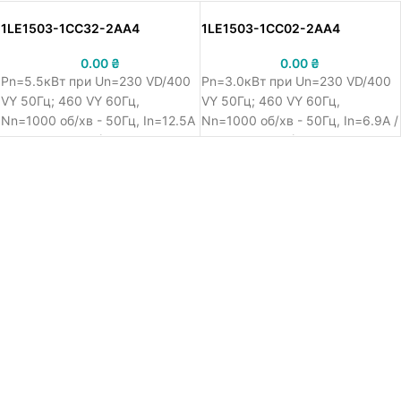
1LE1503-1CC32-2AA4
1LE1503-1CC02-2AA4
0.00
₴
0.00
₴
Pn=5.5кВт при Un=230 VD/400
Pn=3.0кВт при Un=230 VD/400
VY 50Гц; 460 VY 60Гц,
VY 50Гц; 460 VY 60Гц,
Nn=1000 об/хв - 50Гц, In=12.5A
Nn=1000 об/хв - 50Гц, In=6.9A /
/ 400 VY, IM B3 (лапи), 132 M,
400 VY, IM B3 (лапи), 132 S, IE3,
IE3, чугун, IP55, Siemens
чугун, IP55, Siemens Simotics
Simotics SD асинхронний
SD асинхронний електродвигун
електродвигун 1LE15, Cast-iron
1LE15, Cast-iron series - Basic
series - Basic Line, номінальна
Line, номінальна потужність
потужність 5.5кВт 50Гц /
3.0кВт 50Гц / 3.45кВт 60Гц,
6.30кВт 60Гц, напруга
напруга живлення 230 VD/400
живлення 230 VD/400 VY 50Гц;
VY 50Гц; 460 VY 60Гц,
460 VY 60Гц, виконання
виконання обмоток - клас
обмоток - клас температури
температури 155 (F) /
155 (F) / відповідно до 130 (B),
відповідно до 130 (B),
швидкість обертання 1000 об/
швидкість обертання 1000 об/
хв - 50Гц, номінальний струм
хв - 50Гц, номінальний струм
12.5A / 400 VY, монтажне
6.9A / 400 VY, монтажне