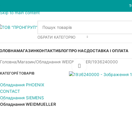
Skip to navigation
Т
Skip to main content
ОБРАТИ КАТЕГОРІЮ
ОЛОВНА
МАГАЗИН
КОНТАКТИ
БЛОГ
ПРО НАС
ДОСТАВКА І ОПЛАТА
Головна
Магазин
Обладнання WEIDMUELLER
1936240000
Увеличить
КАТЕГОРІЇ ТОВАРІВ
Обладнання PHOENIX
CONTACT
Обладнання SIEMENS
Обладнання WEIDMUELLER