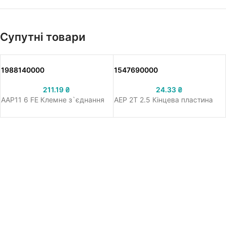
Супутні товари
1988140000
1547690000
211.19
₴
24.33
₴
AAP11 6 FE Клемне з`єднання
AEP 2T 2.5 Кінцева пластина