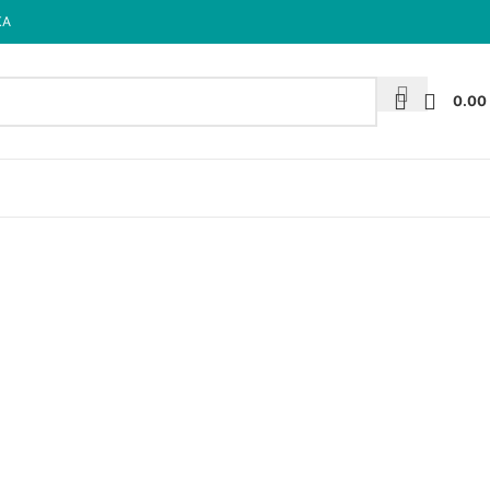
КА
0.00