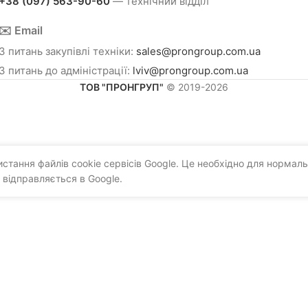
+38 (097) 563-90-60
— технічний відділ
✉️ Email
З питань закупівлі техніки:
sales@prongroup.com.ua
З питань до адміністрації:
lviv@prongroup.com.ua
ТОВ "ПРОНГРУП"
© 2019-2026
тання файлів cookie сервісів Google. Це необхідно для нормаль
 відправляється в Google.