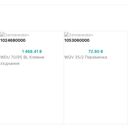
1024680000
1053060000
1 468.41
₴
72.80
₴
WDU 70/95 BL Клемне
WQV 35/2 Перемичка
з'єднання