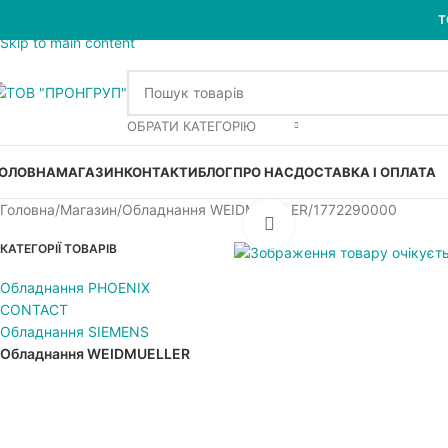
Skip to navigation
Т
Skip to main content
ОБРАТИ КАТЕГОРІЮ
ОЛОВНА
МАГАЗИН
КОНТАКТИ
БЛОГ
ПРО НАС
ДОСТАВКА І ОПЛАТА
Головна
Магазин
Обладнання WEIDMUELLER
1772290000
Увеличить
КАТЕГОРІЇ ТОВАРІВ
Обладнання PHOENIX
CONTACT
Обладнання SIEMENS
Обладнання WEIDMUELLER