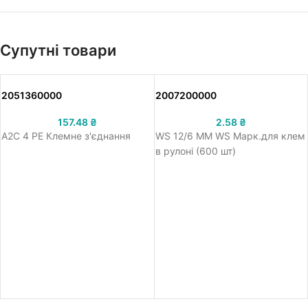
Супутні товари
2051360000
2007200000
157.48
₴
2.58
₴
A2C 4 PE Клемне з'єднання
WS 12/6 MM WS Марк.для клем
в рулоні (600 шт)