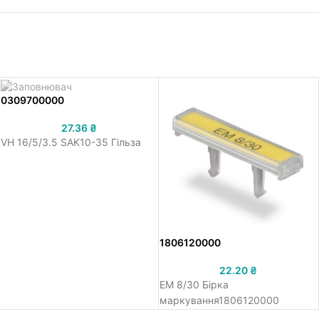
0309700000
27.36
₴
VH 16/5/3.5 SAK10-35 Гільза
1806120000
22.20
₴
EM 8/30 Бірка
маркування1806120000