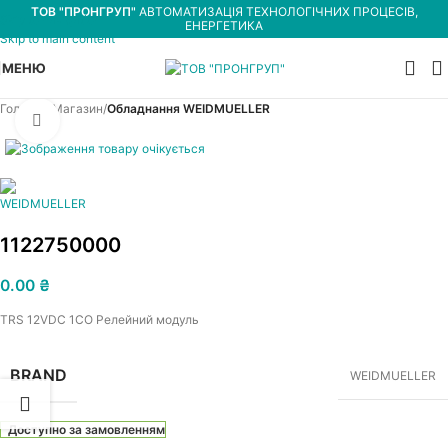
ТОВ "ПРОНГРУП"
АВТОМАТИЗАЦІЯ ТЕХНОЛОГІЧНИХ ПРОЦЕСІВ,
Skip to navigation
ЕНЕРГЕТИКА
Skip to main content
МЕНЮ
Головна
Магазин
Обладнання WEIDMUELLER
Увеличить
1122750000
0.00
₴
TRS 12VDC 1CO Релейний модуль
BRAND
WEIDMUELLER
Доступно за замовленням