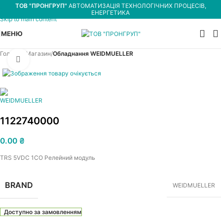
ТОВ "ПРОНГРУП"
АВТОМАТИЗАЦІЯ ТЕХНОЛОГІЧНИХ ПРОЦЕСІВ,
Skip to navigation
ЕНЕРГЕТИКА
Skip to main content
МЕНЮ
Головна
Магазин
Обладнання WEIDMUELLER
Увеличить
1122740000
0.00
₴
TRS 5VDC 1CO Релейний модуль
BRAND
WEIDMUELLER
Доступно за замовленням