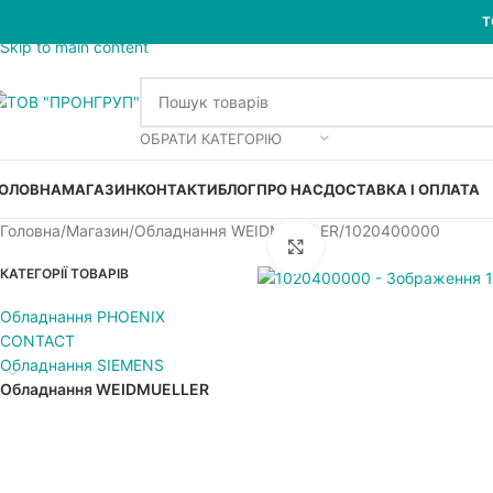
Skip to navigation
Т
Skip to main content
ОБРАТИ КАТЕГОРІЮ
ОЛОВНА
МАГАЗИН
КОНТАКТИ
БЛОГ
ПРО НАС
ДОСТАВКА І ОПЛАТА
Головна
Магазин
Обладнання WEIDMUELLER
1020400000
Увеличить
КАТЕГОРІЇ ТОВАРІВ
Обладнання PHOENIX
CONTACT
Обладнання SIEMENS
Обладнання WEIDMUELLER