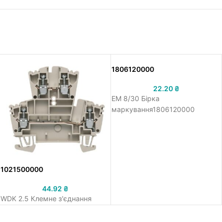
1806120000
22.20
₴
EM 8/30 Бірка
маркування1806120000
1021500000
44.92
₴
WDK 2.5 Клемне з'єднання