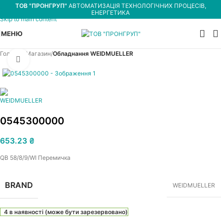
ТОВ "ПРОНГРУП"
АВТОМАТИЗАЦІЯ ТЕХНОЛОГІЧНИХ ПРОЦЕСІВ,
Skip to navigation
ЕНЕРГЕТИКА
Skip to main content
МЕНЮ
Головна
Магазин
Обладнання WEIDMUELLER
Увеличить
0545300000
653.23
₴
QB 58/8/9/WI Перемичка
BRAND
WEIDMUELLER
4 в наявності (може бути зарезервовано)