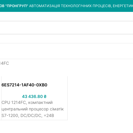
ОВ "ПРОНГРУП"
АВТОМАТИЗАЦІЯ ТЕХНОЛОГІЧНИХ ПРОЦЕСІВ, ЕНЕРГЕТИ
14FC
6ES7214-1AF40-0XB0
43 436.80
₴
CPU 1214FC, компактний
центральний процесор сіматік
S7-1200, DC/DC/DC, =24В
напруга живлення, 14 DI =24В,
10 DQ =24В/0.5А, 2 АІ 0-10В/10