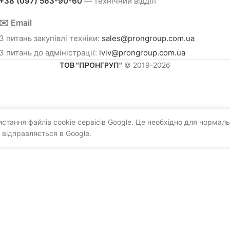
+38 (097) 563-90-60
— технічний відділ
✉️ Email
З питань закупівлі техніки:
sales@prongroup.com.ua
З питань до адміністрації:
lviv@prongroup.com.ua
ТОВ "ПРОНГРУП"
© 2019-2026
тання файлів cookie сервісів Google. Це необхідно для нормаль
 відправляється в Google.