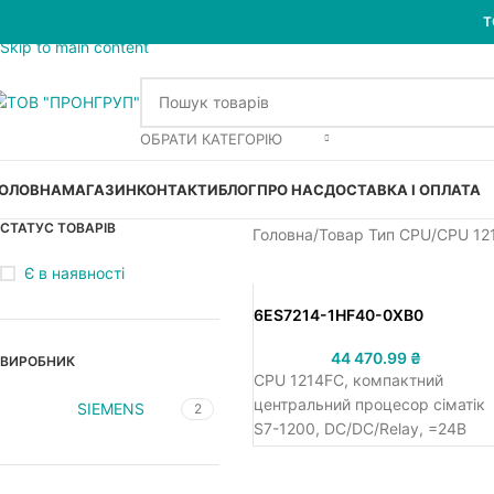
Skip to navigation
Т
Skip to main content
ОБРАТИ КАТЕГОРІЮ
ОЛОВНА
МАГАЗИН
КОНТАКТИ
БЛОГ
ПРО НАС
ДОСТАВКА І ОПЛАТА
СТАТУС ТОВАРІВ
Головна
Товар Тип CPU
CPU 12
Є в наявності
6ES7214-1HF40-0XB0
44 470.99
₴
ВИРОБНИК
CPU 1214FC, компактний
центральний процесор сіматік
SIEMENS
2
S7-1200, DC/DC/Relay, =24В
напруга живлення, 14 DI =24В,
10 DQ relay/2.0А, 2 АІ 0-10В/10