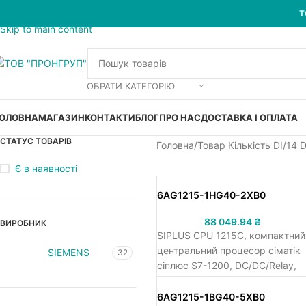
Skip to navigation
Т
Skip to main content
ОБРАТИ КАТЕГОРІЮ
ОЛОВНА
МАГАЗИН
КОНТАКТИ
БЛОГ
ПРО НАС
ДОСТАВКА І ОПЛАТА
СТАТУС ТОВАРІВ
Головна
Товар Кількість DI
14 
Є в наявності
6AG1215-1HG40-2XB0
88 049.94
₴
ВИРОБНИК
SIPLUS CPU 1215C, компактний
центральний процесор сіматік
SIEMENS
32
сіплюс S7-1200, DC/DC/Relay,
=24В напруга живлення, 14 DI
=24В, 10 DQ relay/2.0А, 2
6AG1215-1BG40-5XB0