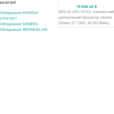
КАТЕГОРІЇ
74 898.46
₴
SIPLUS CPU 1215C, компактний
Обладнання PHOENIX
центральний процесор сіматік
CONTACT
сіплюс S7-1200, AC/DC/Relay,
Обладнання SIEMENS
~115/230В напруга живлення,
Обладнання WEIDMUELLER
14 DI =24В, 10 DQ relay/2.0А, 2