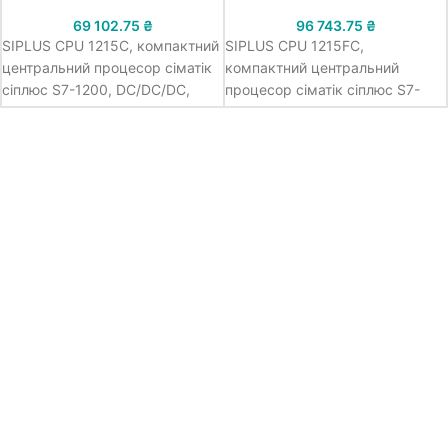
69 102.75
₴
96 743.75
₴
SIPLUS CPU 1215C, компактний
SIPLUS CPU 1215FC,
центральний процесор сіматік
компактний центральний
сіплюс S7-1200, DC/DC/DC,
процесор сіматік сіплюс S7-
=24В напруга живлення, 14 DI
1200, DC/DC/DC, =24В напруга
=24В, 10 DQ =24В/0.5А, 2
живлення, 14 DI =24В, 10 DQ
=24В/0.5А, 2