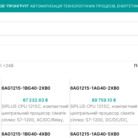
ОВ "ПРОНГРУП"
АВТОМАТИЗАЦІЯ ТЕХНОЛОГІЧНИХ ПРОЦЕСІВ, ЕНЕРГЕТИ
DI =24В
П
6AG1215-1BG40-2XB0
6AG1215-1AG40-2XB0
87 232.63
₴
89 759.10
₴
SIPLUS CPU 1215C, компактний
SIPLUS CPU 1215C, компактний
центральний процесор сіматік
центральний процесор сіматік
сіплюс S7-1200, AC/DC/Relay,
сіплюс S7-1200, DC/DC/DC,
~115/230В напруга живлення,
=24В напруга живлення, 14 DI
14 DI =24В, 10 DQ relay/2.0А, 2
=24В, 10 DQ =24В/0.5А, 2
6AG1215-1BG40-4XB0
6AG1215-1AG40-5XB0