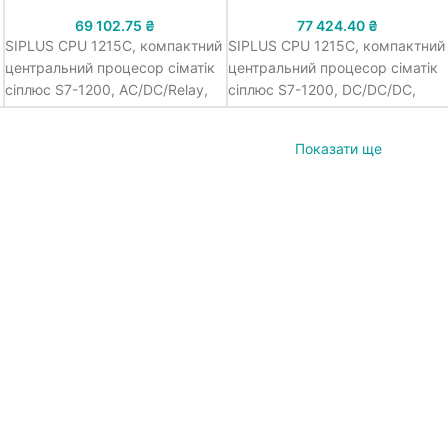
69 102.75
₴
77 424.40
₴
SIPLUS CPU 1215C, компактний
SIPLUS CPU 1215C, компактний
центральний процесор сіматік
центральний процесор сіматік
сіплюс S7-1200, AC/DC/Relay,
сіплюс S7-1200, DC/DC/DC,
~115/230В напруга живлення,
=24В напруга живлення, 14 DI
14 DI =24В, 10 DQ relay/2.0А, 2
=24В, 10 DQ =24В/0.5А, 2
Показати ще