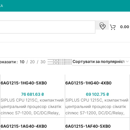
КА
0.00
оказати
10
20
30
6AG1215-1HG40-5XB0
6AG1215-1HG40-4XB0
76 681.63
₴
69 102.75
₴
SIPLUS CPU 1215C, компактний
SIPLUS CPU 1215C, компактний
центральний процесор сіматік
центральний процесор сіматік
сіплюс S7-1200, DC/DC/Relay,
сіплюс S7-1200, DC/DC/Relay,
=24В напруга живлення, 14 DI
=24В напруга живлення, 14 DI
=24В, 10 DQ relay/2.0А, 2
=24В, 10 DQ relay/2.0А, 2
6AG1215-1AG40-4XB0
6AG1215-1AF40-5XB0