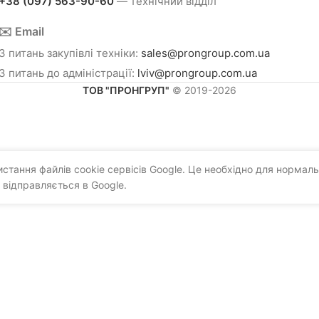
+38 (097) 563-90-60
— технічний відділ
✉️ Email
З питань закупівлі техніки:
sales@prongroup.com.ua
З питань до адміністрації:
lviv@prongroup.com.ua
ТОВ "ПРОНГРУП"
© 2019-2026
тання файлів cookie сервісів Google. Це необхідно для нормаль
 відправляється в Google.