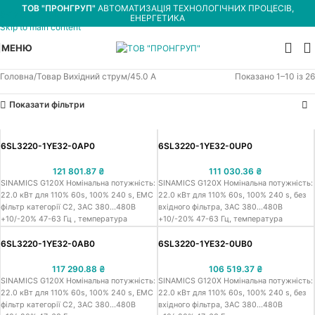
ТОВ "ПРОНГРУП"
АВТОМАТИЗАЦІЯ ТЕХНОЛОГІЧНИХ ПРОЦЕСІВ,
Skip to navigation
ЕНЕРГЕТИКА
Skip to main content
МЕНЮ
Головна
Товар Вихідний струм
45.0 А
Показано 1–10 із 26
Показати фільтри
6SL3220-1YE32-0AP0
6SL3220-1YE32-0UP0
121 801.87
₴
111 030.36
₴
SINAMICS G120X Номінальна потужність:
SINAMICS G120X Номінальна потужність:
22.0 кВт для 110% 60s, 100% 240 s, ЕМС
22.0 кВт для 110% 60s, 100% 240 s, без
фільтр категорії С2, 3АС 380...480В
вхідного фільтра, 3АС 380...480В
+10/-20% 47-63 Гц , температура
+10/-20% 47-63 Гц, температура
навк.середовища від -20 до +45 °C,
навк.середовища від -20 до +45 °C,
типорозмір: FSD, ступінь захисту ІР20 /
типорозмір: FSD, ступінь захисту ІР20 /
6SL3220-1YE32-0AB0
6SL3220-1YE32-0UB0
UL відкритого типу, покриття 3C2, без
UL відкритого типу, покриття 3C2, без
панелі оператора, без ІО розширення,
панелі оператора, без ІО розширення,
117 290.88
₴
106 519.37
₴
польова шина: PROFIBUS DP, 6DI, 2DO
польова шина: PROFIBUS DP, 6DI, 2DO
SINAMICS G120X Номінальна потужність:
SINAMICS G120X Номінальна потужність:
(реле), 2AI [0–10 В; 0 / 4–20 мА], 1АО [0–
(реле), 2AI [0–10 В; 0 / 4–20 мА], 1АО [0–
22.0 кВт для 110% 60s, 100% 240 s, ЕМС
22.0 кВт для 110% 60s, 100% 240 s, без
10 В, 0 / 4–20 мА], 1 вхід для датчика
10 В, 0 / 4–20 мА], 1 вхід для датчика
фільтр категорії С2, 3АС 380...480В
вхідного фільтра, 3АС 380...480В
температури двигуна PTC / KTY / Pt100 /
температури двигуна PTC / KTY / Pt100 /