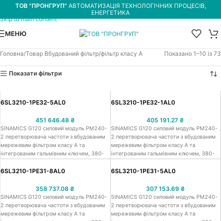
ТОВ "ПРОНГРУП"
АВТОМАТИЗАЦІЯ ТЕХНОЛОГІЧНИХ ПРОЦЕСІВ,
Skip to navigation
ЕНЕРГЕТИКА
Skip to main content
МЕНЮ
Головна
Товар Вбудований фільтр
фільтр класу А
Показано 1–10 із 73
Показати фільтри
6SL3210-1PE32-5AL0
6SL3210-1PE32-1AL0
451 646.48
₴
405 191.27
₴
SINAMICS G120 силовий модуль PM240-
SINAMICS G120 силовий модуль PM240-
2 перетворювача частоти з вбудованим
2 перетворювача частоти з вбудованим
мережевим фільтром класу А та
мережевим фільтром класу А та
інтегрованим гальмівним ключем, 380-
інтегрованим гальмівним ключем, 380-
480 В 3 AC +10/-20% 47-63 Гц,
480 В 3 AC +10/-20% 47-63 Гц,
потужність для важкого режиму роботи:
потужність для важкого режиму роботи:
6SL3210-1PE31-8AL0
6SL3210-1PE31-5AL0
110.0 кВт для 200% 3с, 150% 57с, 100%
90.0 кВт для 200% 3с, 150% 57с, 100%
240 с температура навколишнього
240 с температура навколишнього
358 737.08
₴
307 153.69
₴
середовища від -20 до +50 °C (важкий
середовища від -20 до +50 °C (важкий
SINAMICS G120 силовий модуль PM240-
SINAMICS G120 силовий модуль PM240-
режим)потужність для легкого режиму
режим)потужність для легкого режиму
2 перетворювача частоти з вбудованим
2 перетворювача частоти з вбудованим
роботи: 132.0 кВт для 150% 3с, 110% 57с,
роботи: 110.0 кВт для 150% 3с, 110% 57с,
мережевим фільтром класу А та
мережевим фільтром класу А та
100% 240с, температура навколишнього
100% 240с, температура навколишнього