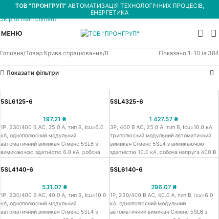
ТОВ "ПРОНГРУП"
АВТОМАТИЗАЦІЯ ТЕХНОЛОГІЧНИХ ПРОЦЕСІВ,
Skip to navigation
ЕНЕРГЕТИКА
Skip to main content
МЕНЮ
Головна
Товар Крива спрацювання
B
Показано 1–10 із 384
Показати фільтри
5SL6125-6
5SL4325-6
197.21
₴
1 427.57
₴
1Р, 230/400 В АС, 25.0 A, тип B, Icu=6.0
3Р, 400 В АС, 25.0 A, тип B, Icu=10.0 кА,
кА, однополюсний модульний
триполюсний модульний автоматичний
автоматичний вимикач Сіменс 5SL6 з
вимикач Сіменс 5SL4 з вимикаючою
вимикаючою здатністю 6.0 кА, робоча
здатністю 10.0 кА, робоча напруга 400 В
напруга 230/400 В АС, номінальний
АС, номінальний струм 25.0 A, крива
струм 25.0 A, крива спарацювання тип B,
спарацювання тип B, встановлення на
5SL4140-6
5SL6140-6
встановлення на ДІН-рейку, ширина 18
ДІН-рейку, ширина 54 мм, захист від к.з.
мм, захист від к.з. та струмів
та струмів перевантаження
531.07
₴
296.07
₴
перевантаження
1Р, 230/400 В АС, 40.0 A, тип B, Icu=10.0
1Р, 230/400 В АС, 40.0 A, тип B, Icu=6.0
кА, однополюсний модульний
кА, однополюсний модульний
автоматичний вимикач Сіменс 5SL4 з
автоматичний вимикач Сіменс 5SL6 з