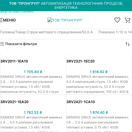
ТОВ "ПРОНГРУП"
АВТОМАТИЗАЦІЯ ТЕХНОЛОГІЧНИХ ПРОЦЕСІВ,
Skip to navigation
ЕНЕРГЕТИКА
Skip to main content
МЕНЮ
Головна
Товар Струм миттєвого спрацювання
52.0 А
Показано 1–10 із 14
Показати фільтри
3RV2011-1EA10
3RV2321-1EC20
1 705.40
₴
1 816.92
₴
SIEMENS SIRIUS автоматичний вимикач,
SIEMENS SIRIUS автоматичний вимикач,
2.8 … 4.0 A діапазон регульованої
4.0 A номінальний струм, 1.5 кВт/ 400В
теплової уставки, 1.5 кВт/ 400В
номінальна потужність, 52.0 A струм
номінальна потужність, 52.0 A струм
миттєвого спрацювання, 100 кА / 400 В
миттєвого спрацювання, 4.0 A
гарантований струм розчеплення при к.з.,
3RV2021-1EA20
3RV2421-1CA10
номінальний струм, 100кА / 400 В
типорозмір S0, пускова
гарантований струм розчеплення при к.з.,
перевантажувальна характеристика
типорозмір S00, пускова
CLASS 10, функц. призначення -
1 782.33
₴
1 974.40
₴
перевантажувальна характеристика
АЗД(автомат захисту двигуна) з ф-цією:
SIEMENS SIRIUS автоматичний вимикач,
SIEMENS SIRIUS автоматичний вимикач,
CLASS 10, функц. призначення -
захист пускових збірок D/Y, тип
2.8 … 4.0 A діапазон регульованої
1.8 … 2.5 A діапазон регульованої
АЗД(автомат захисту двигуна) з ф-цією:
підключення: підпружинені клеми,
теплової уставки, 1.5 кВт/ 400В
теплової уставки, 0.75 кВт/ 400В
тепловий захист двигуна, тип
наявність додаткових блок контактів: