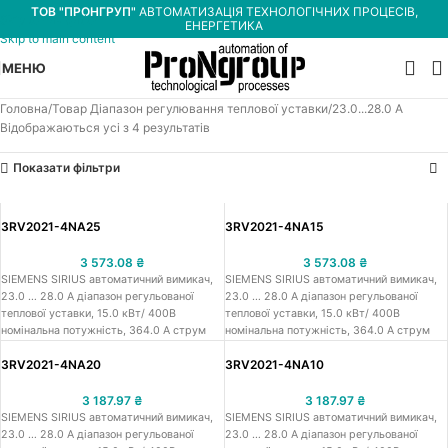
ТОВ "ПРОНГРУП"
АВТОМАТИЗАЦІЯ ТЕХНОЛОГІЧНИХ ПРОЦЕСІВ,
Skip to navigation
ЕНЕРГЕТИКА
Skip to main content
МЕНЮ
Головна
Товар Діапазон регулювання теплової уставки
23.0...28.0 А
Відображаються усі з 4 результатів
Показати фільтри
3RV2021-4NA25
3RV2021-4NA15
3 573.08
₴
3 573.08
₴
SIEMENS SIRIUS автоматичний вимикач,
SIEMENS SIRIUS автоматичний вимикач,
23.0 … 28.0 A діапазон регульованої
23.0 … 28.0 A діапазон регульованої
теплової уставки, 15.0 кВт/ 400В
теплової уставки, 15.0 кВт/ 400В
номінальна потужність, 364.0 A струм
номінальна потужність, 364.0 A струм
миттєвого спрацювання, 28.0 A
миттєвого спрацювання, 28.0 A
3RV2021-4NA20
3RV2021-4NA10
номінальний струм, 55кА / 400 В
номінальний струм, 55 кА / 400 В
гарантований струм розчеплення при к.з.,
гарантований струм розчеплення при к.з.,
типорозмір S0, пускова
типорозмір S0, пускова
3 187.97
₴
3 187.97
₴
перевантажувальна характеристика
перевантажувальна характеристика
SIEMENS SIRIUS автоматичний вимикач,
SIEMENS SIRIUS автоматичний вимикач,
CLASS 10, функц. призначення -
CLASS 10, функц. призначення -
23.0 … 28.0 A діапазон регульованої
23.0 … 28.0 A діапазон регульованої