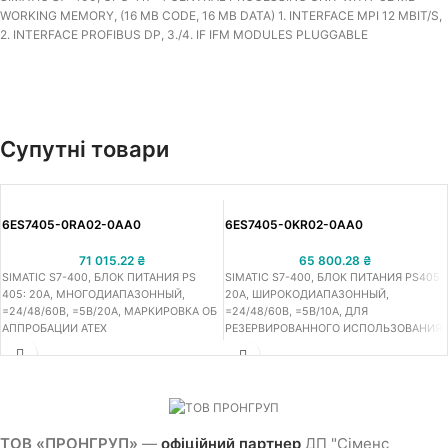
WORKING MEMORY, (16 MB CODE, 16 MB DATA) 1. INTERFACE MPI 12 MBIT/S,
2. INTERFACE PROFIBUS DP, 3./4. IF IFM MODULES PLUGGABLE
Супутні товари
6ES7405-0RA02-0AA0
6ES7405-0KR02-0AA0
71 015.22
₴
65 800.28
₴
SIMATIC S7-400, БЛОК ПИТАНИЯ PS
SIMATIC S7-400, БЛОК ПИТАНИЯ PS405,
405: 20A, МНОГОДИАПАЗОННЫЙ,
20A, ШИРОКОДИАПАЗОННЫЙ,
=24/48/60В, =5В/20A, МАРКИРОВКА ОБ
=24/48/60В, =5В/10A, ДЛЯ
АППРОБАЦИИ ATEX
РЕЗЕРВИРОВАННОГО ИСПОЛЬЗОВАНИЯ,
АППРОБАЦИЯ ATEX
ТОВ «ПРОНГРУП»
—
офіційний партнер
ДП "Сіменс