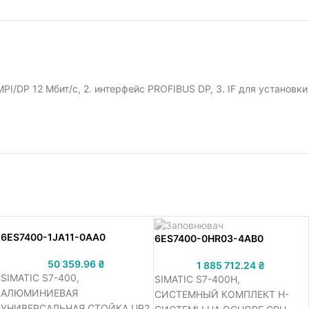
I/DP 12 Мбит/с, 2. интерфейс PROFIBUS DP, 3. IF для установки
6ES7400-1JA11-0AA0
6ES7400-0HR03-4AB0
50 359.96
₴
1 885 712.24
₴
SIMATIC S7-400,
SIMATIC S7-400H,
АЛЮМИНИЕВАЯ
СИСТЕМНЫЙ КОМПЛЕКТ H-
УНИВЕРСАЛЬНАЯ СТОЙКА UR2,