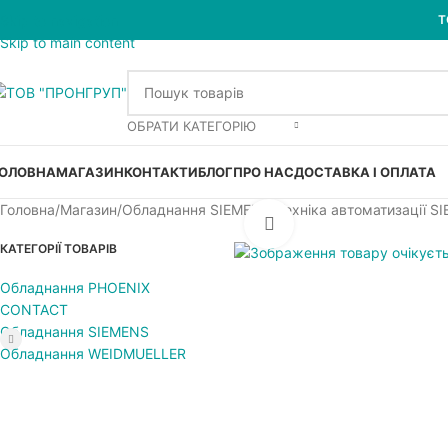
Skip to navigation
Т
Skip to main content
ОБРАТИ КАТЕГОРІЮ
ОЛОВНА
МАГАЗИН
КОНТАКТИ
БЛОГ
ПРО НАС
ДОСТАВКА І ОПЛАТА
Головна
Магазин
Обладнання SIEMENS
Техніка автоматизації S
Увеличить
КАТЕГОРІЇ ТОВАРІВ
Обладнання PHOENIX
CONTACT
Обладнання SIEMENS
Обладнання WEIDMUELLER