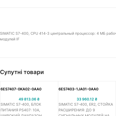
SIMATIC S7-400, CPU 414-3 центральный процессор: 4 МБ рабоче
модулей IF
Супутні товари
6ES7407-0KA02-0AA0
6ES7403-1JA01-0AA0
49 813.06
₴
33 960.12
₴
SIMATIC S7-400, БЛОК
SIMATIC S7-400, ER2, СТОЙКА
ПИТАНИЯ PS407: 10A,
РАСШИРЕНИЯ: ДО 9
ШИРОКИЙ ДИАПАЗОН,
СИГНАЛЬНЫХ МОДУЛЕЙ НА