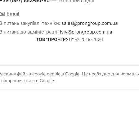
+38 (097) 563-90-60
— технічний відділ
✉️ Email
З питань закупівлі техніки:
sales@prongroup.com.ua
З питань до адміністрації:
lviv@prongroup.com.ua
ТОВ "ПРОНГРУП"
© 2019-2026
тання файлів cookie сервісів Google. Це необхідно для нормаль
 відправляється в Google.