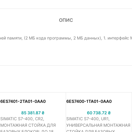
ОПИС
й памяти, (2 МБ кода программы, 2 МБ данных), 1. интерфейс MP
6ES7401-2TA01-0AA0
6ES7400-1TA01-0AA0
85 381.87
₴
60 738.72
₴
SIMATIC S7-400, CR2,
SIMATIC S7-400, UR1,
МОНТАЖНАЯ СТОЙКА ДЛЯ
УНИВЕРСАЛЬНАЯ МОНТАЖНАЯ
БАЗОВЫХ БЛОКОВ: ДО 18
СТОЙКА ДЛЯ БАЗОВЫХ