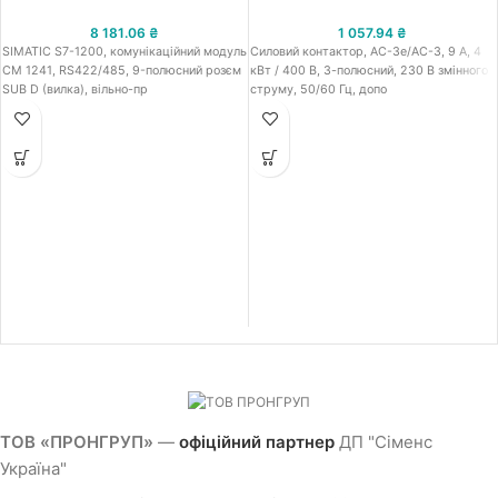
8 181.06
₴
1 057.94
₴
SIMATIC S7-1200, комунікаційний модуль
Силовий контактор, AC-3e/AC-3, 9 A, 4
CM 1241, RS422/485, 9-полюсний розєм
кВт / 400 В, 3-полюсний, 230 В змінного
SUB D (вилка), вільно-пр
струму, 50/60 Гц, допо
ТОВ «ПРОНГРУП»
—
офіційний партнер
ДП "Сіменс
Україна"