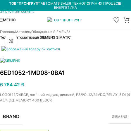
ТОВ "ПРОНГРУП"
АВТОМАТИЗАЦІЯ ТЕХНОЛОГІЧНИХ ПРОЦЕСІВ,
Skip to navigation
ЕНЕРГЕТИКА
Skip to main content
МЕНЮ
Головна
Магазин
Обладнання SIEMENS
Техніка автоматизації SIEMENS SIMATIC
Увеличить
6ED1052-1MD08-0BA1
6 784.42
₴
LOGO! 12/24RCE, логічний модуль, дисплей, PS/I/O: 12/24VDC/RELAY, 8 DI (4
AI)/4 DQ, MEMORY 400 BLOCK
BRAND
SIEMENS