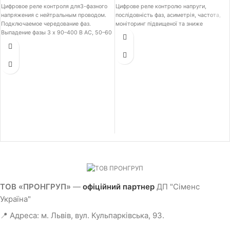
Цифровое реле контроля для3-фазного
Цифрове реле контролю напруги,
напряжения с нейтральным проводом.
послідовність фаз, асиметрія, частота,
Подключаемое чередование фаз.
моніторинг підвищеної та зниже
Выпадение фазы 3 x 90–400 В AC, 50–60
Гц. Пониженное напряжение и
перенапряжение 90–400 В. Гистерезис 1–
20 В по 0–20 с для Umin и Umax 1 Вт для
Umin 1 Вт для Umax. Винтовой зажим.
Продукт-преемник для 3UG3042-1BP50
ТОВ «ПРОНГРУП»
—
офіційний партнер
ДП "Сіменс
Україна"
📍 Адреса: м. Львів, вул. Кульпарківська, 93.