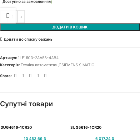
Доступно за замовленням
ДОДАТИ В КОШИК
Додати до списку бажань
Артикул:
1LE1503-2AA53-4AB4
Категорія:
Техніка автоматизації SIEMENS SIMATIC
Share:
Супутні товари
3UG4616-1CR20
3UG5616-1CR20
10 453.69
₴
6 017.24
₴